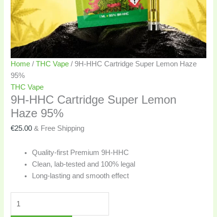
Home
/
THC Vape
/ 9H-HHC Cartridge Super Lemon Haze
95%
THC Vape
9H-HHC Cartridge Super Lemon
Haze 95%
€
25.00
& Free Shipping
Quality-first Premium 9H-HHC
Clean, lab-tested and 100% legal
Long-lasting and smooth effect